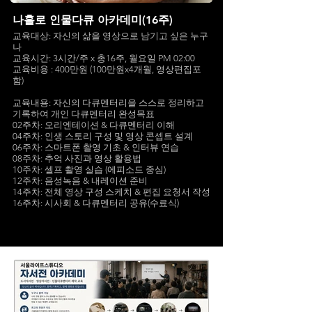
나홀로 인물다큐 아카데미(16주)
교육대상: 자신의 삶을 영상으로 남기고 싶은 누구
나
교육시간: 3시간/주 x 총16주, 월요일 PM 02:00
교육비용 : 400만원 (100만원x4개월, 영상편집포
함)
교육내용: 자신의 다큐멘터리을 스스로 정리하고
기록하여 개인 다큐멘터리 완성목표
02주차: 오리엔테이션 & 다큐멘터리 이해
04주차: 인생 스토리 구성 및 영상 콘셉트 설계
06주차: 스마트폰 촬영 기초 & 인터뷰 연습
08주차: 추억 사진과 영상 활용법
10주차: 셀프 촬영 실습 (에피소드 중심)
12주차: 음성녹음 & 내레이션 준비
14주차: 전체 영상 구성 스케치 & 편집 요청서 작성
16주차: 시사회 & 다큐멘터리 공유(수료식)