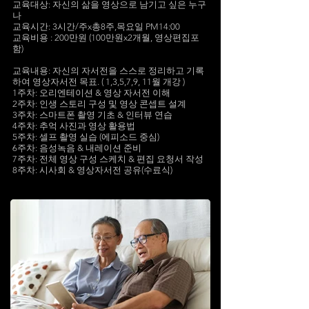
교육대상: 자신의 삶을 영상으로 남기고 싶은 누구
나
교육시간: 3시간/주x총8주,목요일 PM14:00
교육비용 : 200만원 (100만원x2개월, 영상편집포
함)
교육내용: 자신의 자서전을 스스로 정리하고 기록
하여 영상자서전 목표. ( 1,3,5,7,9, 11월 개강 )
1주차: 오리엔테이션 & 영상 자서전 이해
2주차: 인생 스토리 구성 및 영상 콘셉트 설계
3주차: 스마트폰 촬영 기초 & 인터뷰 연습
4주차: 추억 사진과 영상 활용법
5주차: 셀프 촬영 실습 (에피소드 중심)
6주차: 음성녹음 & 내레이션 준비
7주차: 전체 영상 구성 스케치 & 편집 요청서 작성
8주차: 시사회 & 영상자서전 공유(수료식)