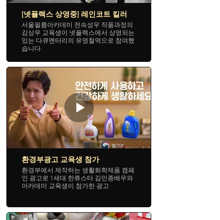
또한 서울필름아카데미 전속성우 작품과
[넷플렉스 상영중] 레인코트 킬러
정을 수료할 경우에는 아카데미 산하의
국내유일 전속성우가 활동하는 닉스엔터
서울필름아카데미 전속성우 작품과정의
테인먼트 ( www.nyxentertainment.net ) 전
김상우 교육생이 넷플렉스에서 상영되는
속성우로 활동할 수 있으며, 아카데미 산
있는 다큐멘터리의 유영철역으로 참여했
하 앞으로 개설될 지역별 청소년영화학교
습니다.
(www.teenfilmschool.net) 청소년성우과
정의 강사로 활동 할 수 있는 자격도 부여
닉스스튜디오는 해당 작품의 더빙 스튜디
합니다.
오로 더빙 연출, 믹싱, 녹음 등을 관리했습
니다
즉, 서울필름아카데미 전속선우 작품과정
을 수료할 경우에는 충분한 성우활동 포
트폴리오를 구성하여, 방송국 공채성우
준비에도 넘사벽 경력은 물론 프리랜서
성우활동과 각 지역별 개설 예정인 청소
년영화학교 성우강사로도 활동이 가능합
니다.
하기의 링크는 아카데미 전속성우 작품과
정에 참여한 교육생들의 작품활동으로 공
환경부광고 교육생 참가
인된 포트폴리오가 구성됩니다.
환경부에서 제작하는 생활화학제품 캠페
인 광고로 1세대 한류스타 김민종배우와
아카데미 교육생이 참가한 광고