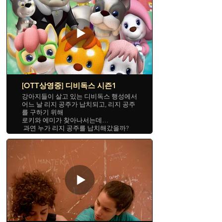
[OTT상영중] 디비독스 시즌1
강아지들이 살고 있는 디비독스 행성에서
어느 날 리지 공주가 납치되고, 리지 공주
를 구하기 위해
로키와 에미가 찾아나서는데…
과연 누가 리지 공주를 납치해갔을까?
로키의 좌충우돌 디비독스 이야기가 시
작된다!