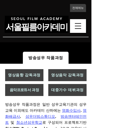
전체메뉴
SEOUL FILM ACADEMY
서울필름아카데미
방송성우 작품과정
영상음향 감독과정
영상음악 감독과정
음악프로듀서 과정
대중가수 데뷔과정
방송성우 작품과정
은 일반 성우교육기관의 성우
교육 이외에도 아카데미 산하에는
영화수입사
,
영
화배급사
,
성우더빙스튜디오
,
방송엔터테인먼
트
및
청소년성우학교
로 구성되어 프로젝트기반