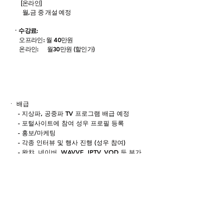
[온라인]
월,금 중 개설 예정
​ㆍ수강료:
오프라인: 월 40만원
온라인: 월30만원 (할인가) ​
더빙완료 후 진행과정
​ㆍ 배급
- 지상파, 공중파 TV 프로그램 배급 예정
- 포털사이트에 참여 성우 프로필 등록
- 홍보/마케팅
- 각종 인터뷰 및 행사 진행 (성우 참여)
- 왓챠, 네이버, WAVVE, IPTV, VOD 등 부가
판권 개봉
​ㆍ 광고 매니지먼트
- 제작사에서 진행하는 광고 매니지먼트 소속
가능
- 매니지먼트사는 목소리 샘플 수집 후 광고