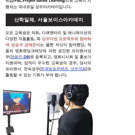
학습(PBL,Project Based Learning)으로 교육이 시
행되는 국내유일 성우아카데미입니다.
산학일체, 서울보이스아카데미
모든 교육생은 외화, 다큐멘터리 및 애니메이션외
다양한 작품활동, 즉
성우더빙 프로젝트에 참여하
여 방송국 공채준비
는 물론 자신이 참여했던, 작
품의 영화엔딩크레딧에 의한 공인된 프리랜서성
우(
영화인 DB
)로 등록되고, 영화시사회 및 홍보가
지원되며, 성적이 우수한 교육생의 경우, 당사의
프리랜서 전속성우(
한국방송콘텐츠 성우극회
)로
활동할 수 있는 기회가 부여 됩니다.